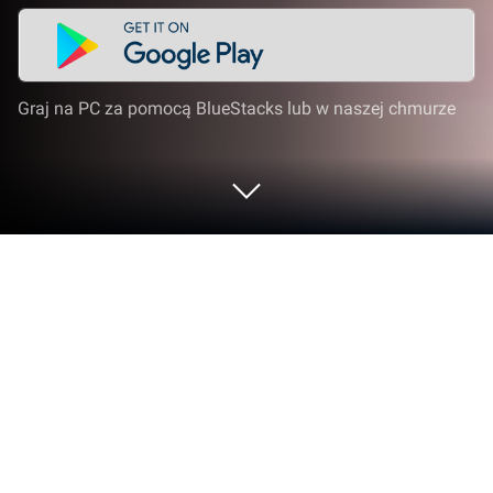
Graj na PC za pomocą BlueStacks lub w naszej chmurze
Graj w Dragon Raja: ReRise - RPG na
PC lub Mac
Dragon Raja: ReRise – RPG to gra karciana
opracowana przez studio Archosaur Games.
Odtwarzacz aplikacji BlueStacks to najlepsza