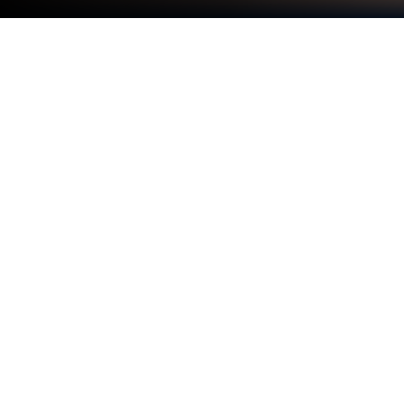
Graj w Pokémon TCG Pocket na PC
lub Mac
Pokémon TCG Pocket to gra karciana opracowana
przez studio The Pokémon Company. Odtwarzacz
aplikacji BlueStacks to najlepsza platforma do
grania w tę grę dla systemu Android na komputerze
stacjonarnym lub laptopie, zapewniająca doskonałe
wrażenia z rozgrywki.
Karty Pokémon, którymi grają ludzie w 89 krajach, są
na wyciągnięcie ręki!
Darmowe codzienne pakiety: