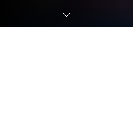
Graj w Gry Ubierz Księżniczkę Anime
na PC lub Mac
Gry Ubierz Księżniczkę Anime to rekreacyjna gra
symulacyjna stworzona przez YoYo Dress Up
Games. Odtwarzacz aplikacji BlueStacks to
najlepsza platforma do grania w tę grę na Androida
na komputerze PC lub Mac, zapewniając wciągającą
rozgrywkę.
Pobierz Gry Ubierz Księżniczkę Anime na PC z