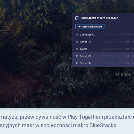
matyzuj przewidywalność w Play Together i przekształć
acyjnych makr w społeczności makro BlueStacks