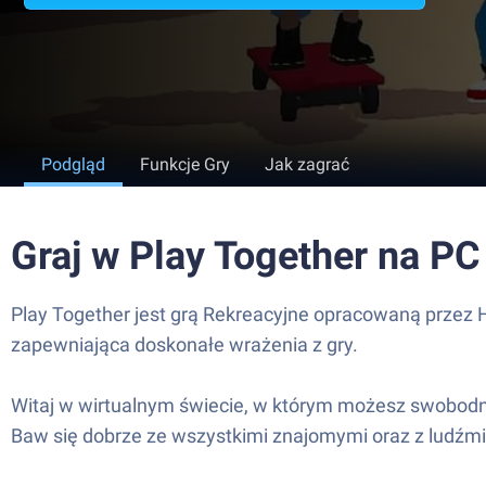
Podgląd
Funkcje Gry
Jak zagrać
Graj w Play Together na PC
Play Together jest grą Rekreacyjne opracowaną przez H
zapewniająca doskonałe wrażenia z gry.
Witaj w wirtualnym świecie, w którym możesz swobodni
Baw się dobrze ze wszystkimi znajomymi oraz z ludźmi 