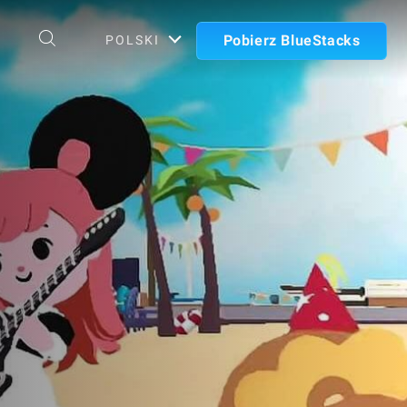
Pobierz BlueStacks
POLSKI