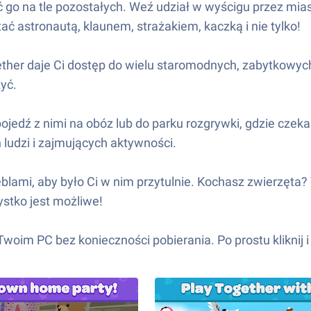
 go na tle pozostałych. Weź udział w wyścigu przez mias
 astronautą, klaunem, strażakiem, kaczką i nie tylko!
ether daje Ci dostęp do wielu staromodnych, zabytkowyc
żyć.
ojedź z nimi na obóz lub do parku rozgrywki, gdzie czeka
h ludzi i zajmujących aktywności.
ami, aby było Ci w nim przytulnie. Kochasz zwierzęta? 
ystko jest możliwe!
woim PC bez konieczności pobierania. Po prostu kliknij i 