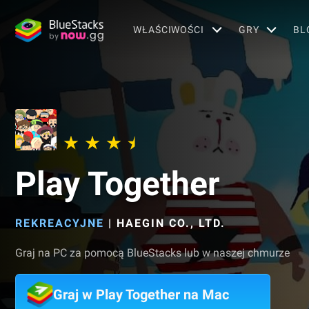
WŁAŚCIWOŚCI
GRY
BL
Play Together
REKREACYJNE
|
HAEGIN CO., LTD.
Graj na PC za pomocą BlueStacks lub w naszej chmurze
Graj w Play Together na Mac