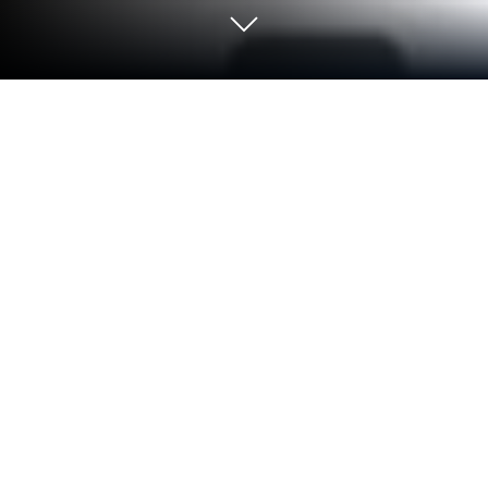
Uruchom Easy Messages na PC lub
Mac
Zwiększ swoje doświadczenie. Wypróbuj Easy
Messages, fantastyczną aplikację z gatunku
Komunikacja opracowaną przez Enjaz group, na
swoim PC, Mac lub laptopie, tylko na BlueStacks.
O aplikacji
Easy Messages od Enjaz group to prawdziwe
centrum komunikacji dla tych, którzy lubią mieć
wszystko pod ręką. Jeżeli masz już dość