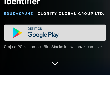
Identifier
EDUKACYJNE
|
GLORITY GLOBAL GROUP LTD.
Graj na PC za pomocą BlueStacks lub w naszej chmurze
Uruchom PictureThis - Plant Identifier
na PC lub Mac