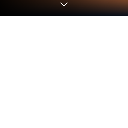
Graj w Woka Woka Marmur Kulki na
PC lub Mac
Woka Woka Marmur Kulki to gra logiczna i
łamigłówki opracowana przez firmę Two
Desperados Ltd. Odtwarzacz aplikacji BlueStacks to
najlepsza platforma do grania w tę grę na Androida
na komputerze PC lub Mac, zapewniając wciągającą
rozgrywkę.
Chcesz zagrać w ekscytującą grę w marmurkową
strzelankę? Woka Woka to doskonała gra w