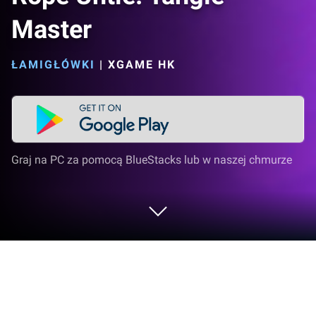
Master
ŁAMIGŁÓWKI
|
XGAME HK
Graj na PC za pomocą BlueStacks lub w naszej chmurze
Graj w Rope Untie: Tangle Master na
PC lub Mac