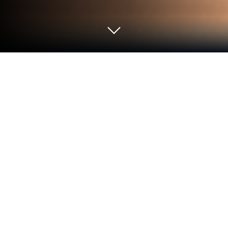
Graj w Śruby Woodle: Nakrętki i śruby
na PC lub Mac
1 Serce Will Woodle Przykręć od innowatorów i
twórców z LifePulse Puzzle Game Studio to kolejny
świetny dodatek do świata gier z gatunku
Łamigłówki. Wyjdź poza ekran telefonu
komórkowego i graj na większą skalę na PC lub
Mac. Czeka na Ciebie wciągające doświadczenie.
O grze