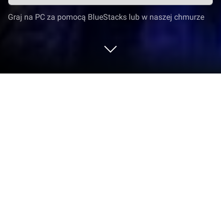
Graj na PC za pomocą BlueStacks lub w naszej chmurze
Graj w Asphalt Legends na PC lub Mac
Asphalt Legends to gra wyścigowa opracowana
przez studio GameLoft SE. Odtwarzacz aplikacji
BlueStacks to najlepsza platforma do grania w tę
grę dla systemu Android na komputerze
stacjonarnym lub laptopie, zapewniająca doskonałe
wrażenia z rozgrywki.