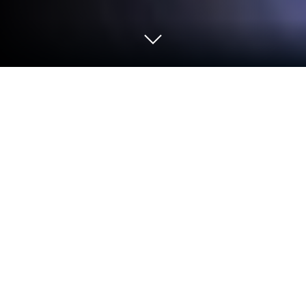
Graj w Car Driving Simulator Highway
na PC lub Mac
Car Driving Simulator Highway ożywia gatunek
Wyścigi i stawia przed graczami ekscytujące
wyzwania. Ta gra na Androida, opracowana przez
Moruza Games, działa najlepiej na BlueStacks,
odtwarzaczu aplikacji nr 1 na świecie dla
użytkowników PC i Mac.
O grze