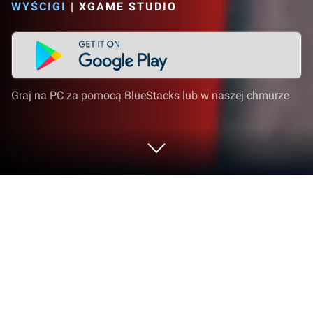
WYŚCIGI
|
XGAME STUDIO
Graj na PC za pomocą BlueStacks lub w naszej chmurze
Graj w Moto Race Go na PC lub Mac
Moto Race Go ożywia gatunek Wyścigi i stawia
przed graczami ekscytujące wyzwania. Ta gra na
Androida, opracowana przez XGAME STUDIO, działa