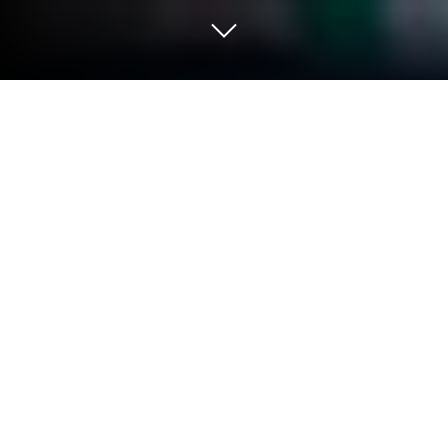
Graj w Dislyte na PC lub Mac
Dislyte to gra RPG opracowana przez studio
FARLIGHT. Odtwarzacz aplikacji BlueStacks to
najlepsza platforma do grania w tę grę dla systemu
Android na komputerze stacjonarnym lub laptopie,
zapewniająca doskonałe wrażenia z rozgrywki.
Neonowy świat Dislyte, harmonijnie łączący
nowoczesną technologię i starożytną magię,
znajduje się w śmiertelnym niebezpieczeństwie.