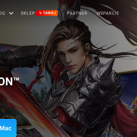
OG
SKLEP
PARTNER
WSPARCIE
% TANIEJ
OON™
 Mac