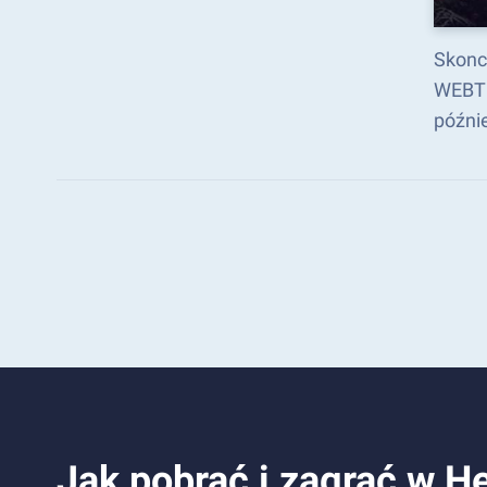
Skonc
WEBTO
późni
Jak pobrać i zagrać w 