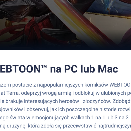
 WEBTOON™ na PC lub Mac
zem postacie z najpopularniejszych komiksów WEBTOON™.
 Terra, odeprzyj wrogą armię i odblokuj w ulubionych 
nie brakuje interesujących herosów i złoczyńców. Zdob
jowników i obserwuj, jak ich poszczególne historie rozw
ego świata w emocjonujących walkach 1 na 1 lub 3 na 3. P
ną drużynę, która zdoła się przeciwstawić najtrudniej