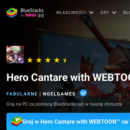
WŁAŚCIWOŚCI
GRY
BL
Hero Cantare with WEBT
FABULARNE
|
NGELGAMES
Graj na PC za pomocą BlueStacks lub w naszej chmurze
Graj w Hero Cantare with WEBTOON™ na