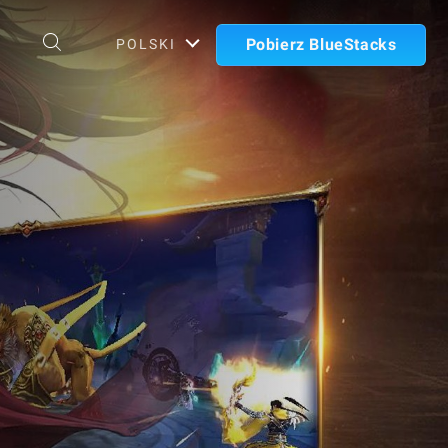
Pobierz BlueStacks
POLSKI