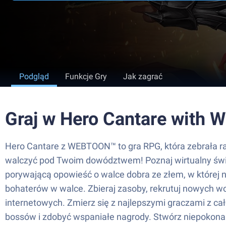
Podgląd
Funkcje Gry
Jak zagrać
Graj w Hero Cantare with
Hero Cantare z WEBTOON™ to gra RPG, która zebrała ra
walczyć pod Twoim dowództwem! Poznaj wirtualny świat
porywającą opowieść o walce dobra ze złem, w której 
bohaterów w walce. Zbieraj zasoby, rekrutuj nowych wo
internetowych. Zmierz się z najlepszymi graczami z cał
bossów i zdobyć wspaniałe nagrody. Stwórz niepokona