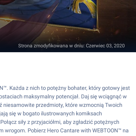
Strona zmodyfikowana w dniu
:
Czerwiec 03, 2020
 Każda z nich to potężny bohater, który gotowy jest
postaciach maksymalny potencjał. Daj się wciągnąć w
ądź niesamowite przedmioty, które wzmocnią Twoich
ijają się w bogato ilustrowanych komiksach
ołącz siły z przyjaciółmi, aby zgładzić potężnych
szym wrogom. Pobierz Hero Cantare with WEBTOON™ na