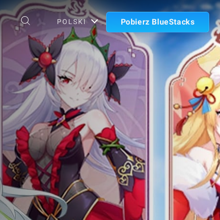
Pobierz BlueStacks
POLSKI