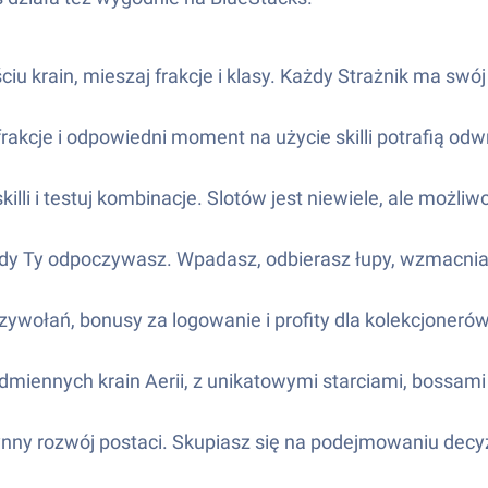
 krain, mieszaj frakcje i klasy. Każdy Strażnik ma swój st
rakcje i odpowiedni moment na użycie skilli potrafią odwr
lli i testuj kombinacje. Slotów jest niewiele, ale możliw
y, gdy Ty odpoczywasz. Wpadasz, odbierasz łupy, wzmacni
wołań, bonusy za logowanie i profity dla kolekcjonerów.
iennych krain Aerii, z unikatowymi starciami, bossami
płynny rozwój postaci. Skupiasz się na podejmowaniu decy