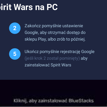
irit Wars na PC
Zakończ pomyślnie ustawienie
Google, aby otrzymać dostęp do
sklepu Play, albo zrób to później.
Ukończ pomyślnie rejestrację Google
(jeśli krok 2 został pominięty)
aby
zainstalować Spirit Wars