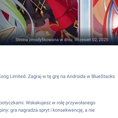
Strona zmodyfikowana w dniu
:
Wrzesień 02, 2025
ong Limited. Zagraj w tę grę na Androida w BlueStacks
mi potyczkami. Wskakujesz w rolę przywołanego
piny: gra nagradza spryt i konsekwencję, a nie