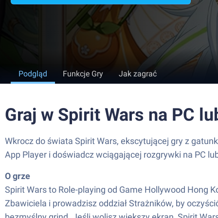
Podgląd
Funkcje Gry
Jak zagrać
Graj w Spirit Wars na PC l
Wkrocz do świata Spirit Wars, ekscytującej gry z gat
App Player i doświadcz wciągającej rozgrywki na PC lu
O grze
Spirit Wars to Role-playing od Game Hollywood Hong Ko
Zbawiciela i prowadzisz oddział Strażników, by oczyścić
bezmyślny grind. Jeśli wolisz większy ekran, Spirit Wa