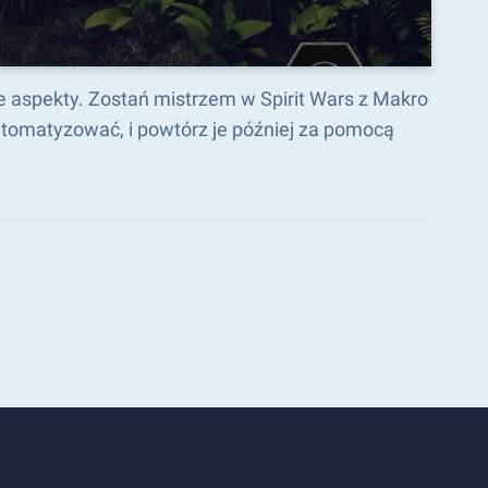
e aspekty. Zostań mistrzem w Spirit Wars z Makro
tomatyzować, i powtórz je później za pomocą