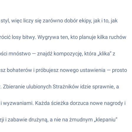
yl, więc liczy się zarówno dobór ekipy, jak i to, jak
ócić losy bitwy. Wygrywa ten, kto planuje kilka ruchów
ości mnóstwo — znajdź kompozycję, która „klika” z
asz bohaterów i próbujesz nowego ustawienia — prosto
 Zbieranie ulubionych Strażników idzie sprawnie, a
 i wyzwaniami. Każda ścieżka dorzuca nowe nagrody i
zji i zabawie drużyną, a nie na żmudnym „klepaniu”