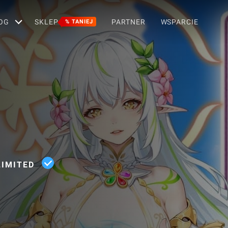
OG
SKLEP
PARTNER
WSPARCIE
% TANIEJ
IMITED