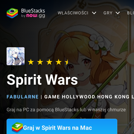
WŁAŚCIWOŚCI
GRY
BL
Spirit Wars
FABULARNE
|
GAME HOLLYWOOD HONG KONG L
Graj na PC za pomocą BlueStacks lub w naszej chmurze
Graj w Spirit Wars na Mac