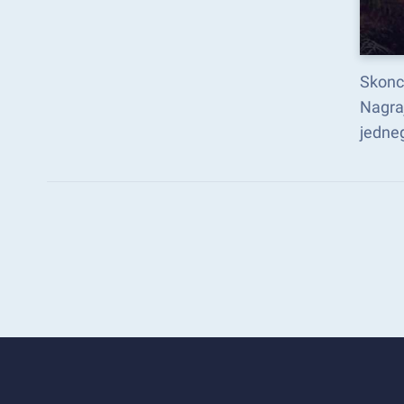
Skonc
Nagra
jedneg