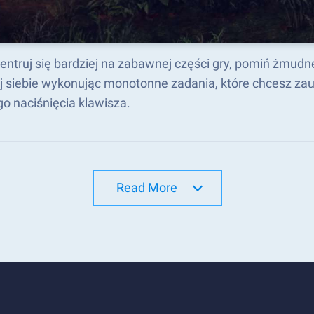
entruj się bardziej na zabawnej części gry, pomiń żmudn
j siebie wykonując monotonne zadania, które chcesz zau
o naciśnięcia klawisza.
Read More