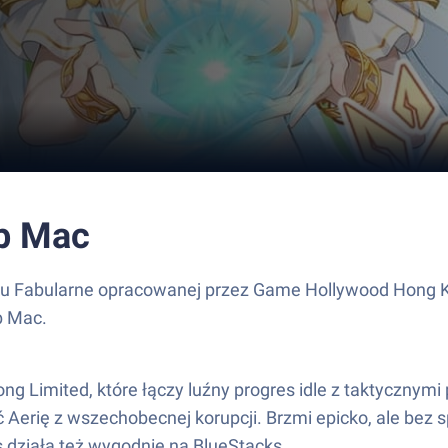
ub Mac
unku Fabularne opracowanej przez Game Hollywood Hong K
b Mac.
ng Limited, które łączy luźny progres idle z taktyczny
 Aerię z wszechobecnej korupcji. Brzmi epicko, ale bez s
rs działa też wygodnie na BlueStacks.