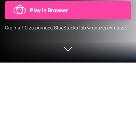
Play in Browser
Graj na PC za pomocą BlueStacks lub w naszej chmurze
Graj w Tower of God: NEW WORLD na
PC lub Mac
Tower of God: NEW WORLD to gra fabularne
opracowana przez netmarble. Odtwarzacz aplikacji
BlueStacks to najlepsza platforma do grania w tę
grę dla systemu Android na komputerze