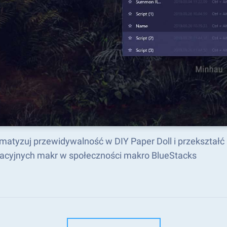
matyzuj przewidywalność w DIY Paper Doll i przekształ
acyjnych makr w społeczności makro BlueStacks