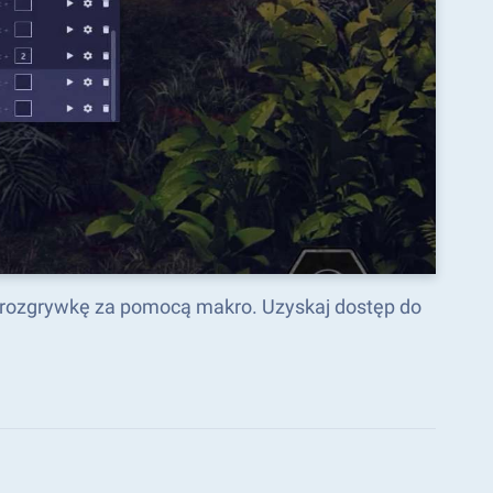
ć rozgrywkę za pomocą makro. Uzyskaj dostęp do