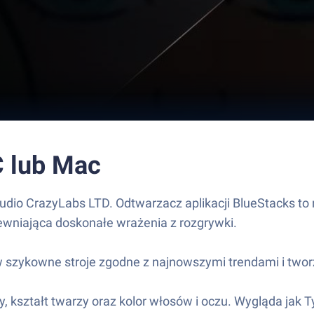
C lub Mac
udio CrazyLabs LTD. Odtwarzacz aplikacji BlueStacks to 
ewniająca doskonałe wrażenia z rozgrywki.
w szykowne stroje zgodne z najnowszymi trendami i twor
, kształt twarzy oraz kolor włosów i oczu. Wygląda jak T