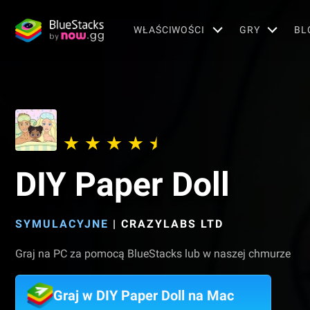
WŁAŚCIWOŚCI
GRY
BL
DIY Paper Doll
SYMULACYJNE
|
CRAZYLABS LTD
Graj na PC za pomocą BlueStacks lub w naszej chmurze
Graj w DIY Paper Doll na Mac