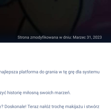
Strona zmodyfikowana w dniu
:
Marzec 31, 2023
najlepsza platforma do grania w tę grę dla systemu
zyć historię miłosną swoich marzeń.
y? Doskonale! Teraz nałóż trochę makijażu i stwórz