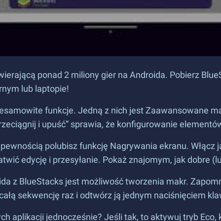
wierającą ponad 2 miliony gier na Androida. Pobierz BlueS
rnym lub laptopie!
iesamowite funkcje. Jedną z nich jest Zaawansowane m
rzeciągnij i upuść” sprawia, że konfigurowanie elementó
 z pewnością polubisz funkcję Nagrywania ekranu. Włącz ją
twić edycję i przesyłanie. Pokaż znajomym, jak dobre (lu
oida z BlueStacks jest możliwość tworzenia makr. Zapomn
ałą sekwencję raz i odtwórz ją jednym naciśnięciem klaw
h aplikacji jednocześnie? Jeśli tak, to aktywuj tryb Eco,