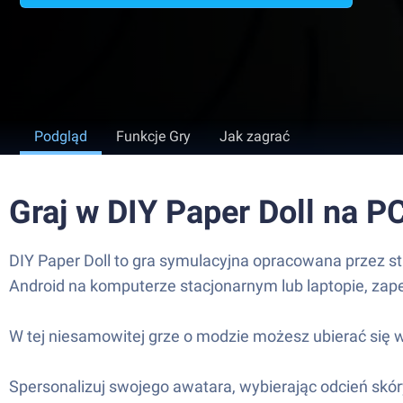
Podgląd
Funkcje Gry
Jak zagrać
Graj w DIY Paper Doll na P
DIY Paper Doll to gra symulacyjna opracowana przez st
Android na komputerze stacjonarnym lub laptopie, zap
W tej niesamowitej grze o modzie możesz ubierać się 
Spersonalizuj swojego awatara, wybierając odcień skóry