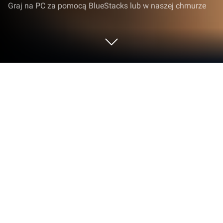
Graj na PC za pomocą BlueStacks lub w naszej chmurze
Graj w Food Street - Restaurant Game
na PC lub Mac
Food Street – Restaurant Game to gra symulacyjna
opracowana przez studio Supersolid. Odtwarzacz
aplikacji BlueStacks to najlepsza platforma do
grania w tę grę dla systemu Android na komputerze
stacjonarnym lub laptopie, zapewniająca doskonałe
wrażenia z rozgrywki.