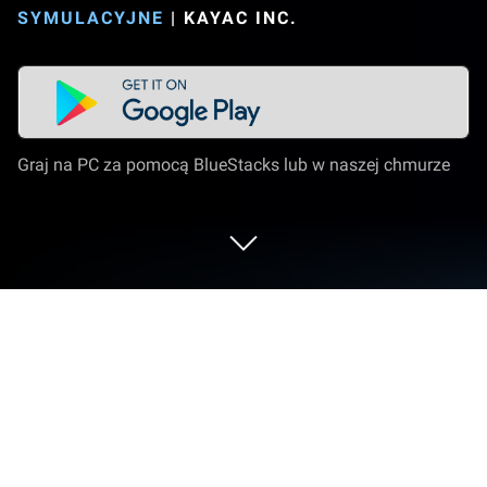
SYMULACYJNE
|
KAYAC INC.
Graj na PC za pomocą BlueStacks lub w naszej chmurze
Graj w Kissing Now : Just Match! na
PC lub Mac
Daj z siebie wszystko w Kissing Now : Just Match!,
sensacyjnej grze z gatunku Symulacyjne