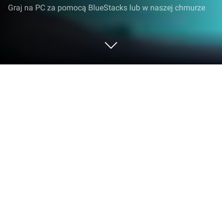
Graj na PC za pomocą BlueStacks lub w naszej chmurze
Graj w Shark Universe na PC lub Mac
Wkrocz do świata Shark Universe, ekscytującej gry z
gatunku Symulacyjne opracowanej przez Supercent,
Inc.. Zagraj w tę grę na Androida w BlueStacks App
Player i doświadcz wciągającej rozgrywki na PC lub
Mac.
O grze
Masz ochotę sprawdzić, jak to jest być rekinem? W