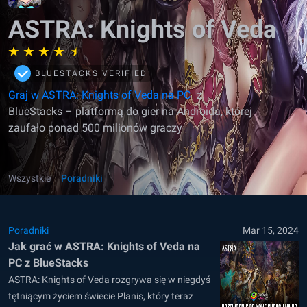
ASTRA: Knights of Veda
BLUESTACKS VERIFIED
Graj w ASTRA: Knights of Veda na PC
z
BlueStacks – platformą do gier na Androida, której
zaufało ponad 500 milionów graczy
Wszystkie
Poradniki
Poradniki
Mar 15, 2024
Jak grać w ASTRA: Knights of Veda na
PC z BlueStacks
ASTRA: Knights of Veda rozgrywa się w niegdyś
tętniącym życiem świecie Planis, który teraz