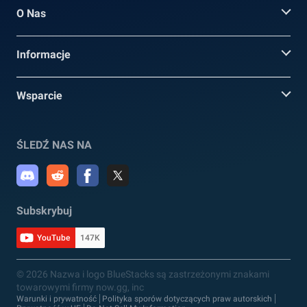
O Nas
Informacje
Wsparcie
ŚLEDŹ NAS NA
Subskrybuj
YouTube
147K
© 2026 Nazwa i logo BlueStacks są zastrzeżonymi znakami
towarowymi firmy now.gg, inc
Warunki i prywatność
Polityka sporów dotyczących praw autorskich