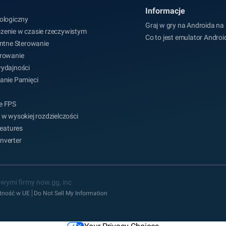
Informacje
ologiczny
Graj w gry na Androida na
zenie w czasie rzeczywistym
Co to jest emulator Androi
entne Sterowanie
erowanie
wydajności
anie Pamięci
e FPS
 w wysokiej rozdzielczości
 Features
nverter
wymi firmy now.gg, inc
tność w UE
Do Not Sell My Information