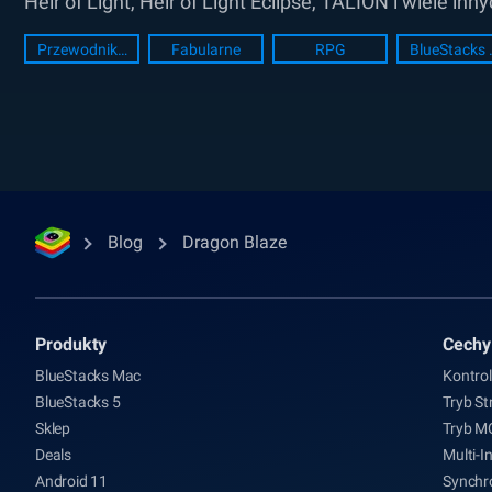
Heir of Light, Heir of Light Eclipse, TALION i wiele i
Przewodnik konfiguracji PC
Fabularne
RPG
BlueSt
Blog
Dragon Blaze
Produkty
Cechy
BlueStacks Mac
Kontrol
BlueStacks 5
Tryb St
Sklep
Tryb 
Deals
Multi-I
Android 11
Synchro