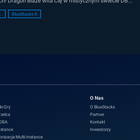
nnych! Dragon Blaze wita Cię w mistycznym świecie DB...
acks Setup
BlueStacks X
O Nas
ki Gry
O BlueStacks
rzelca
Partner
MOBA
Kontakt
nstance
Inwestorzy
nizacja Multi-Instance