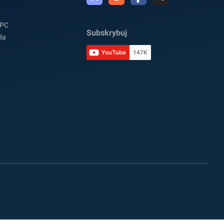
 PC
Subskrybuj
da
YouTube
147K