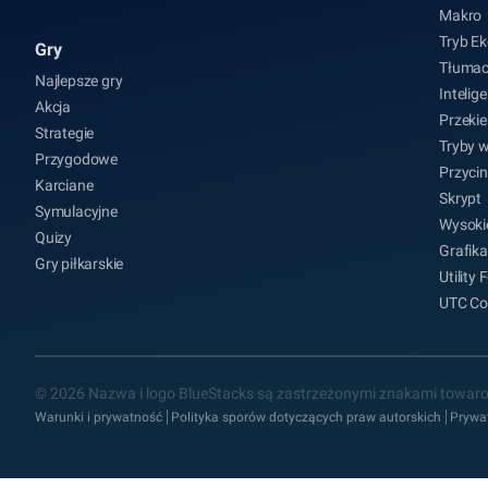
Makro
Tryb Ek
Gry
Tłumac
Najlepsze gry
Intelig
Akcja
Przeki
Strategie
Tryby 
Przygodowe
Przycin
Karciane
Skrypt
Symulacyjne
Wysoki
Quizy
Grafika
Gry piłkarskie
Utility
UTC Co
© 2026 Nazwa i logo BlueStacks są zastrzeżonymi znakami towaro
Warunki i prywatność
Polityka sporów dotyczących praw autorskich
Prywa