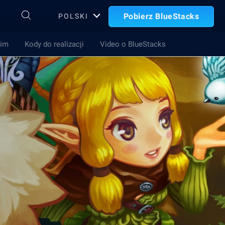
Pobierz BlueStacks
POLSKI
Gim
Kody do realizacji
Video o BlueStacks