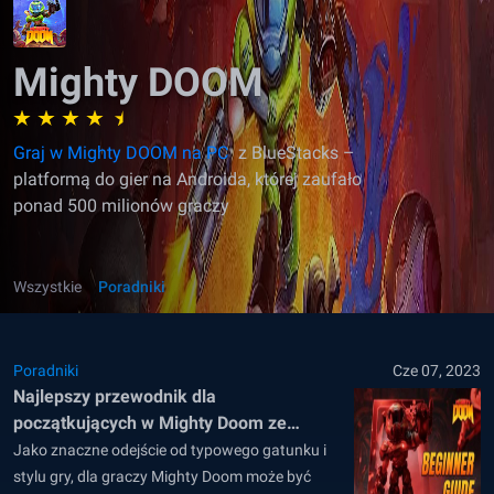
Mighty DOOM
Graj w Mighty DOOM na PC
z BlueStacks –
platformą do gier na Androida, której zaufało
ponad 500 milionów graczy
Wszystkie
Poradniki
Poradniki
Cze 07, 2023
Najlepszy przewodnik dla
początkujących w Mighty Doom ze
wszystkim, co musisz wiedzieć, aby
Jako znaczne odejście od typowego gatunku i
dobrze rozpocząć
stylu gry, dla graczy Mighty Doom może być