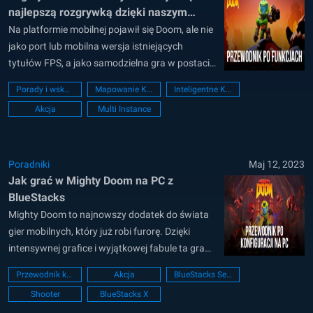
najlepszą rozgrywką dzięki naszym
narzędziom BlueStacks
Na platformie mobilnej pojawił się Doom, ale nie
jako port lub mobilna wersja istniejących
tytułów FPS, a jako samodzielna gra w postaci
Mighty Doom. Ta strzelanka z widokiem z góry,
Porady i wskazówki
Mapowanie Klawiszy
Inteligentne Kontrolki
oparta na popularnym uniwersum Dooma, daje
Akcja
Multi Instance
nam kontrolę nad naszym własnym Mini
Slayerem, mniejszą wersją Doom Slayera, którą
znamy i...
Poradniki
Maj 12, 2023
Jak grać w Mighty Doom na PC z
BlueStacks
Mighty Doom to najnowszy dodatek do świata
gier mobilnych, który już robi furorę. Dzięki
intensywnej grafice i wyjątkowej fabule ta gra
szybko stała się tematem rozmów w mieście.
Przewodnik konfiguracji PC
Akcja
BlueStacks Setup
Ale unikalną cechą, która odróżnia ją od reszty,
Shooter
BlueStacks X
jest to, że możesz zacząć grać w Mighty Doom