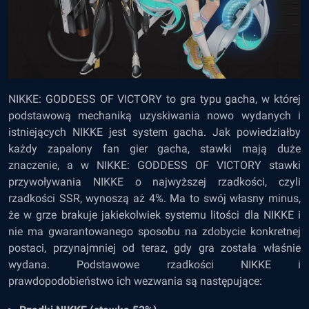
NIKKE: GODDESS OF VICTORY to gra typu gacha, w której
podstawową mechaniką uzyskiwania nowo wydanych i
istniejących NIKKE jest system gacha. Jak powiedziałby
każdy zapalony fan gier gacha, stawki mają duże
znaczenie, a w NIKKE: GODDESS OF VICTORY stawki
przywoływania NIKKE o najwyższej rzadkości, czyli
rzadkości SSR, wynoszą aż 4%. Ma to swój własny minus,
że w grze brakuje jakiekolwiek systemu litości dla NIKKE i
nie ma gwarantowanego sposobu na zdobycie konkretnej
postaci, przynajmniej od teraz, gdy gra została właśnie
wydana. Podstawowe rzadkości NIKKE i
prawdopodobieństwo ich wezwania są następujące: