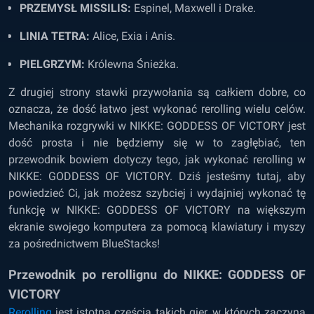
PRZEMYSŁ MISSILIS:
Espinel, Maxwell i Drake.
LINIA TETRA:
Alice, Exia i Anis.
PIELGRZYM:
Królewna Śnieżka.
Z drugiej strony stawki przywołania są całkiem dobre, co
oznacza, że dość łatwo jest wykonać rerolling wielu celów.
Mechanika rozgrywki w NIKKE: GODDESS OF VICTORY jest
dość prosta i nie będziemy się w to zagłębiać, ten
przewodnik bowiem dotyczy tego, jak wykonać rerolling w
NIKKE: GODDESS OF VICTORY. Dziś jesteśmy tutaj, aby
powiedzieć Ci, jak możesz szybciej i wydajniej wykonać tę
funkcję w NIKKE: GODDESS OF VICTORY na większym
ekranie swojego komputera za pomocą klawiatury i myszy
za pośrednictwem BlueStacks!
Przewodnik po rerollignu do NIKKE: GODDESS OF
VICTORY
Rerolling
jest istotną częścią takich gier, w których zaczyna