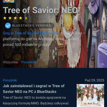
Tree of Savior: NEO
BLUESTACKS VERIFIED
Graj w Tree of Savior: NEO na PC
z BlueStacks –
platformą do gier na Androida, której zaufało
ponad 500 milionów graczy
Wszystkie
Poradniki
Poradniki
Paź 29, 2025
Jak zainstalować i zagrać w Tree of
Savior NEO na PC z BlueStacks
Tree of Savior: NEO to świeże spojrzenie na
klasyczną formułę MMO. Będziesz odkrywać