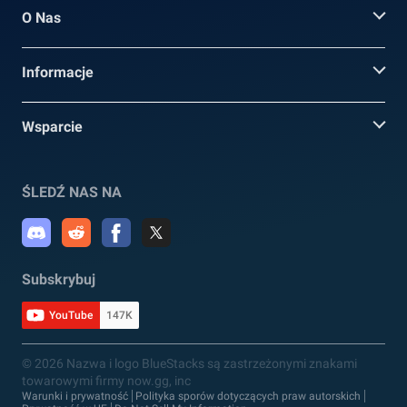
O Nas
Informacje
Wsparcie
ŚLEDŹ NAS NA
Subskrybuj
YouTube
147K
© 2026 Nazwa i logo BlueStacks są zastrzeżonymi znakami
towarowymi firmy now.gg, inc
Warunki i prywatność
Polityka sporów dotyczących praw autorskich