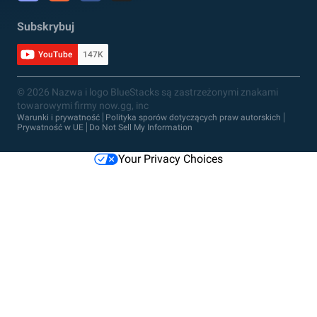
Subskrybuj
YouTube
147K
© 2026 Nazwa i logo BlueStacks są zastrzeżonymi znakami
towarowymi firmy now.gg, inc
Warunki i prywatność
Polityka sporów dotyczących praw autorskich
Prywatność w UE
Do Not Sell My Information
Your Privacy Choices