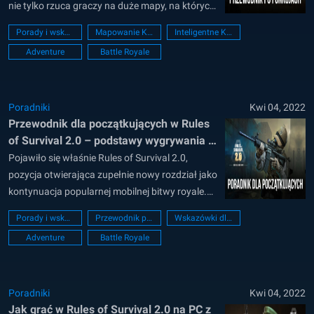
nie tylko rzuca graczy na duże mapy, na których
jedynym celem jest pozostanie ostatnią osobą
Porady i wskazówki
Mapowanie Klawiszy
Inteligentne Kontrolki
przy życiu, ale wymaga także zbierania
Adventure
Battle Royale
wszelkiego rodzaju sprzętu, wyposażenia i
sprowadzenia ich z powrotem do bazy, gdzie
mogą tworzyć z nich...
Poradniki
Kwi 04, 2022
Przewodnik dla początkujących w Rules
of Survival 2.0 – podstawy wygrywania w
terenie
Pojawiło się właśnie Rules of Survival 2.0,
pozycja otwierająca zupełnie nowy rozdział jako
kontynuacja popularnej mobilnej bitwy royale.
Tym razem zostało dodane kilka nowych,
Porady i wskazówki
Przewodnik początkującego
Wskazówki dla początkujących
charakteryzujących ten gatunek, mechanizmów
Adventure
Battle Royale
związanych z bieganiem, strzelaniem i
przetrwaniem. Z tej okazji gracze muszą nie
tylko opanować pole walki i zdominować swoich
wrogów w walce,...
Poradniki
Kwi 04, 2022
Jak grać w Rules of Survival 2.0 na PC z