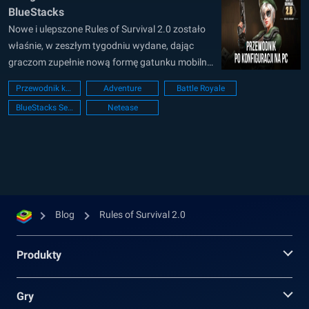
BlueStacks
Nowe i ulepszone Rules of Survival 2.0 zostało
właśnie, w zeszłym tygodniu wydane, dając
graczom zupełnie nową formę gatunku mobilnej
bitwy royale. Oprócz standardowych aspektów
Przewodnik konfiguracji PC
Adventure
Battle Royale
biegania, strzelania i przetrwania, Rules of
BlueStacks Setup
Netease
Survival 2.0 urozmaica formułę. Zostały dodane
inne elementy, które w tym gatunku nie są zbyt
często spotykane, takie jak...
Blog
Rules of Survival 2.0
Produkty
Gry