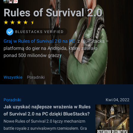
Rules of Survival 2.0
BLUESTACKS VERIFIED
Graj w Rules of Survival 2.0 na PC
z BlueStacks –
platformą do gier na Androida, której zaufało
ponad 500 milionów graczy
Wszystkie
Poradniki
Poradniki
Kwi 04, 2022
Jak uzyskać najlepsze wrażenia w Rules
of Survival 2.0 na PC dzięki BlueStacks?
Nowe Rules of Survival 2.0 łączy mechanizm
battle royale z survivalowym rzemiosłem. Gra