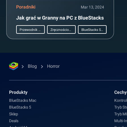
Poradniki
Mar 13, 2024
Jak grać w Granny na PC z BlueStacks
Przewodnik konfiguracji PC
Zręcznościowe
BlueStacks Setup
Blog
Horror
Produkty
Cechy
BlueStacks Mac
Kontrol
BlueStacks 5
Tryb St
Sklep
Tryb 
Deals
Multi-I