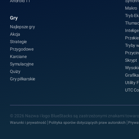
Android 11
Synchro
Makro
Tryb Ek
Gry
Tłumac
Najlepsze gry
Intelig
Akcja
Przeki
Strategie
Tryby 
Przygodowe
Przycin
Karciane
Skrypt
Symulacyjne
Wysoki
Quizy
Grafika
Gry piłkarskie
Utility
UTC Co
© 2026 Nazwa i logo BlueStacks są zastrzeżonymi znakami towaro
Warunki i prywatność
Polityka sporów dotyczących praw autorskich
Prywa