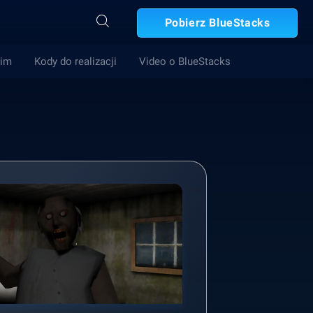
Pobierz BlueStacks
Gim
Kody do realizacji
Video o BlueStacks