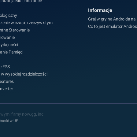
nizacja Multi-Instance
Informacje
ologiczny
Graj w gry na Androida na
zenie w czasie rzeczywistym
Co to jest emulator Androi
entne Sterowanie
erowanie
wydajności
anie Pamięci
e FPS
 w wysokiej rozdzielczości
 Features
nverter
wymi firmy now.gg, inc
tność w UE