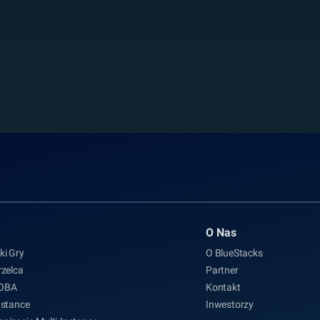
O Nas
ki Gry
O BlueStacks
rzelca
Partner
MOBA
Kontakt
nstance
Inwestorzy