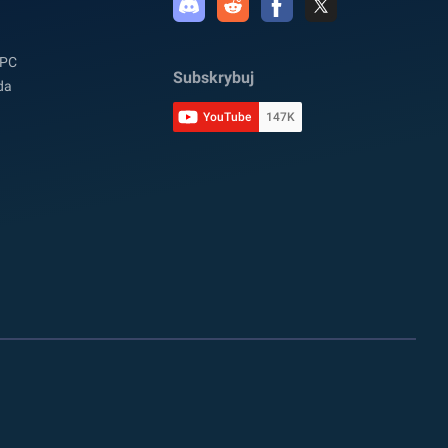
 PC
Subskrybuj
da
YouTube
147K