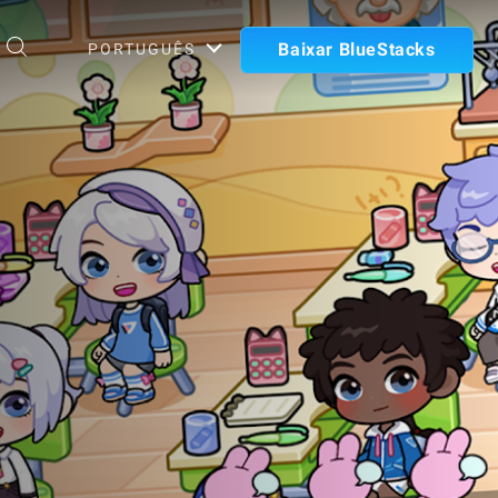
Baixar BlueStacks
PORTUGUÊS