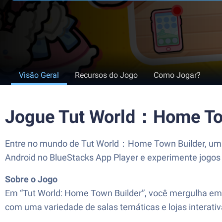
Visão Geral
Recursos do Jogo
Como Jogar?
Jogue Tut World：Home To
Entre no mundo de Tut World：Home Town Builder, um j
Android no BlueStacks App Player e experimente jogo
Sobre o Jogo
Em “Tut World: Home Town Builder”, você mergulha em 
com uma variedade de salas temáticas e lojas interativa