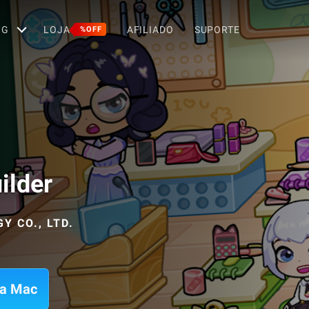
OG
LOJA
AFILIADO
SUPORTE
%OFF
ilder
 CO., LTD.
ra Mac