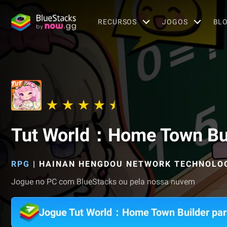
RECURSOS
JOGOS
BL
Tut World：Home Town Bu
RPG
|
HAINAN HENGDOU NETWORK TECHNOLOGY
Jogue no PC com BlueStacks ou pela nossa nuvem
Jogue Tut World：Home Town Builder pa