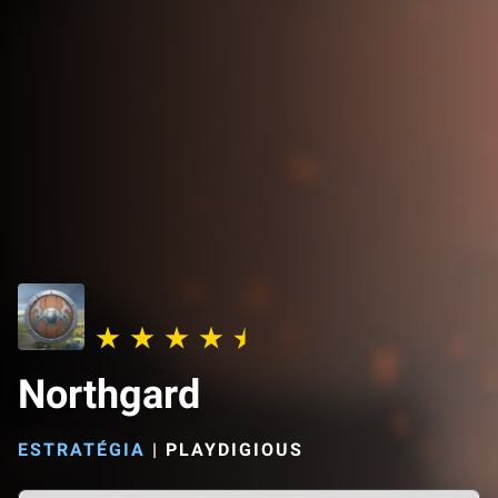
Northgard
ESTRATÉGIA
|
PLAYDIGIOUS