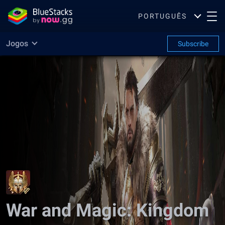
PORTUGUÊS
Jogos
Subscribe
War and Magic: Kingdom