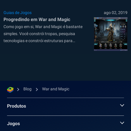
obter recompensas ou simplesmente obter
direitos de se gabar, haverá sempre algo a ser
Guias de Jogos
ago 02, 2019
ganho ao derrotar seus inimigos....
Progredindo em War and Magic
Como jogo em si, War and Magic é bastante
simples. Você constrói tropas, pesquisa
tecnologias e constrói estruturas para
aumentar seu poder, e então você pega suas
forças e destrói todos que se opõem a você. A
única coisa que este jogo tem para isso é o
sistema de batalha,...
Blog
War and Magic
Produtos
Jogos