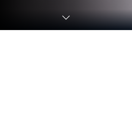
Играйте Mortal Zoochosis на ПК или
Mac
От новаторов и создателей из Store X, Mortal
Zoochosis — это еще одно увлекательное
дополнение к миру игр жанра Экшен. Выйдите
за пределы экрана мобильного телефона и
играйте в нее на ПК или Mac. Вас ждет
незабываемый опыт.
О игре