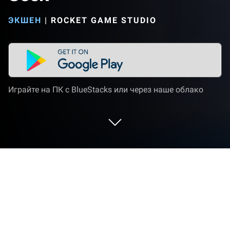
ЭКШЕН
|
ROCKET GAME STUDIO
Играйте на ПК с BlueStacks или через наше облако
Играйте Wuggy Horror: Hide N' Seek
на ПК или Mac
Wuggy Horror: Hide N’ Seek — игра категории