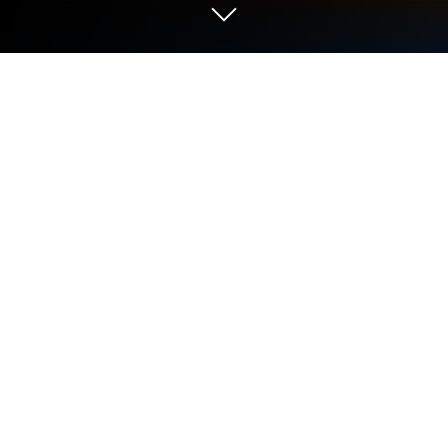
Играйте Rainbow But It’s Alphabet
Lore на ПК или Mac
Rainbow But It’s Alphabet Lore — игра категории
«Экшен», разработанная студией Great Arcade
Games. BlueStacks — лучшая платформа игр для
Android на ПК или Mac. Получите незабываемый
игровой опыт вместе с нами.
В мобильном казуальном экшене Rainbow But It’s
Alphabet Lore вам предстоит перевоплотиться в
алфавитного героя и попробовать выбраться из