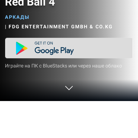
Red Ball 4
АРКАДЫ
|
FDG ENTERTAINMENT GMBH & CO.KG
Играйте на ПК с BlueStacks или через наше облако
Играйте Red Ball 4 на ПК или Mac
Red Ball 4 — Аркады игра платформер,