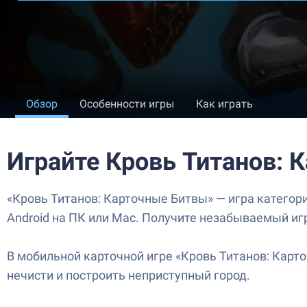
Обзор
Особенности игры
Как играть
Играйте Кровь Титанов: 
«Кровь Титанов: Карточные Битвы» — игра категори
Android на ПК или Mac. Получите незабываемый иг
В мобильной карточной игре «Кровь Титанов: Карто
нечисти и построить неприступный город.