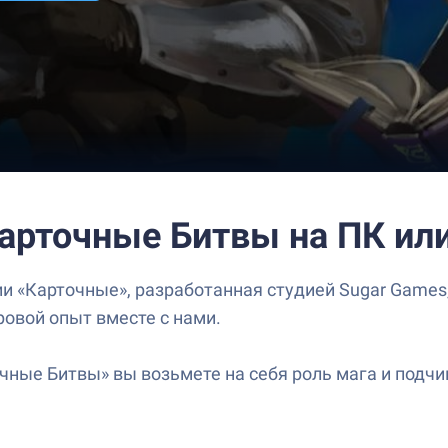
Карточные Битвы на ПК ил
и «Карточные», разработанная студией Sugar Games,
ровой опыт вместе с нами.
чные Битвы» вы возьмете на себя роль мага и подчи