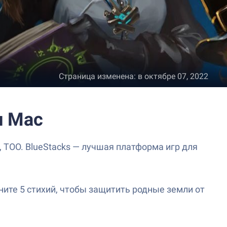
Страница изменена
:
в октябре 07, 2022
и Mac
 TOO. BlueStacks — лучшая платформа игр для
ните 5 стихий, чтобы защитить родные земли от