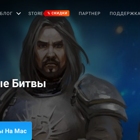
БЛОГ
STORE
ПАРТНЕР
ПОДДЕРЖК
% СКИДКИ
ые Битвы
вы На Mac