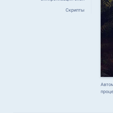
Скрипты
Автом
проце