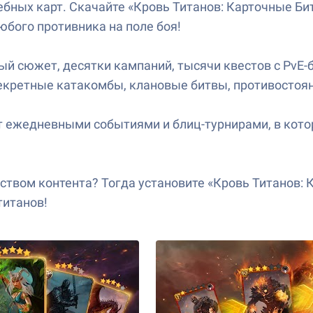
бных карт. Скачайте «Кровь Титанов: Карточные Бит
юбого противника на поле боя!
й сюжет, десятки кампаний, тысячи квестов с PvE-б
екретные катакомбы, клановые битвы, противостоян
т ежедневными событиями и блиц-турнирами, в кото
твом контента? Тогда установите «Кровь Титанов: Ка
титанов!