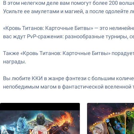
В этом нелегком деле вам помогут более 200 волше
Усильте ее амулетами и магией, а после одолейте л
«Кровь Титанов: Карточные Битвы» — это нелинейны
вас ждут PvP-сражения: разнообразные турниры, с
Также «Кровь Титанов: Карточные Битвы» порадуе
награды.
Вы любите ККИ в жанре фэнтези с большим количес
непобедимым магом в фантастической вселенной 