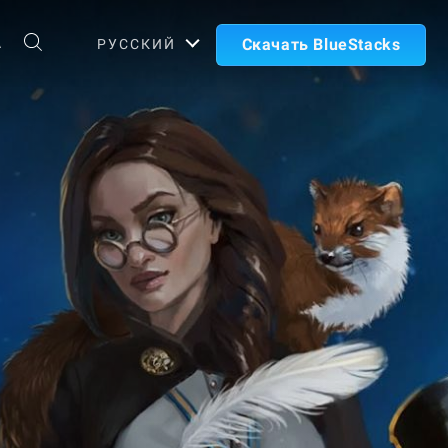
А
Скачать BlueStacks
РУССКИЙ