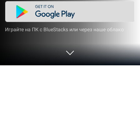
Играйте на ПК с BlueStacks или через наше облако
Играйте GWENT: The Witcher Card
Game на ПК или Mac
GWENT: The Witcher Card Game — коллекционная
карточная игра для Android, о которой слагают
легенды! Ее разработчиком является студия CD
Projekt RED, создавшая трилогию “Ведьмака”.