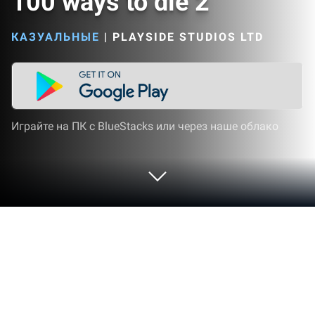
100 ways to die 2
КАЗУАЛЬНЫЕ
|
PLAYSIDE STUDIOS LTD
Играйте на ПК с BlueStacks или через наше облако
Играйте 100 ways to die 2 на ПК или
Mac
В игре с оригинальным названием, “100