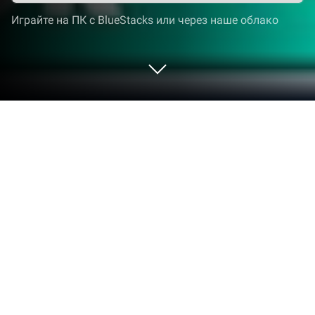
Играйте на ПК с BlueStacks или через наше облако
Запустите Календарь рабочих смен
на PC или Mac
Пусть BlueStacks превратит ваш ПК, Mac или
ноутбук в идеальный дом для Календарь
рабочих смен, забавного приложения в жанре
Работа от LRHSoft.
О приложении