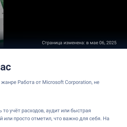
Страница изменена
:
в мае 06, 2025
Mac
анре Работа от Microsoft Corporation, не
ь то учёт расходов, аудит или быстрая
 или просто отметил, что важно для себя. На