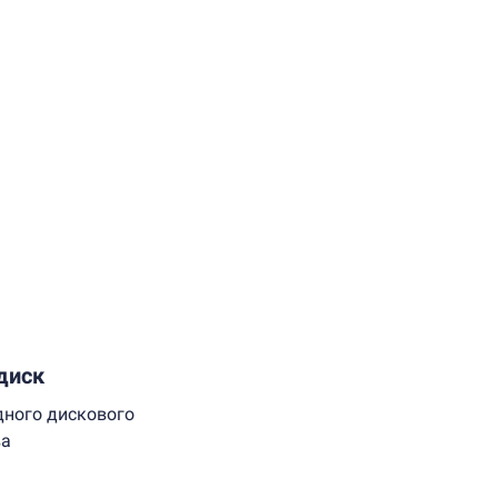
диск
дного дискового
ва