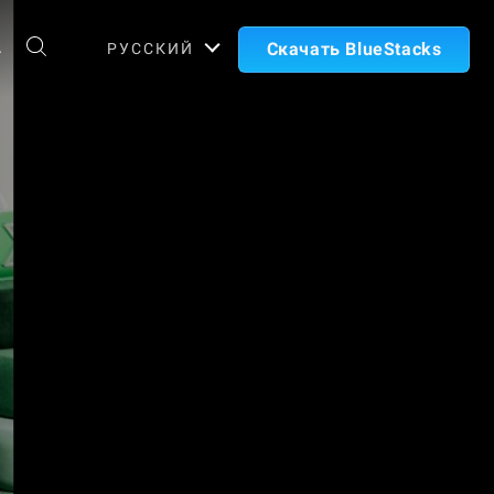
А
Скачать BlueStacks
РУССКИЙ