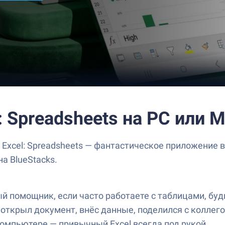
: Spreadsheets на PC или 
Excel: Spreadsheets — фантастическое приложение в ж
на BlueStacks.
ый помощник, если часто работаете с таблицами, буд
открыл документ, внёс данные, поделился с коллегой
компьютере — привычный Excel всегда под рукой.