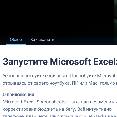
Обзор
Как скачать
Запустите Microsoft Excel
Усовершенствуйте свой опыт. Попробуйте Microsoft 
отрываясь от своего ноутбука, ПК или Mac, только 
О приложении
Microsoft Excel: Spreadsheets — это ваш незаменим
корректировка бюджета на бегу. Всё интуитивно — 
телефоне, планшете или с помощью BlueStacks на 