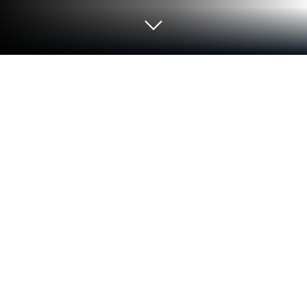
Играйте нарисуй Один часть
Головоломка на ПК или Mac
Откройте для себя новое приключение с нарисуй
Один часть Головоломка, игрой жанра
Головоломки, созданной The Fashion Valley.
Испытайте удовольствие от игры с BlueStacks —
самой популярной игровой платформой для
Андроид игр на ПК или Mac.
Об игре
В нарисуй Один часть Головоломка от The