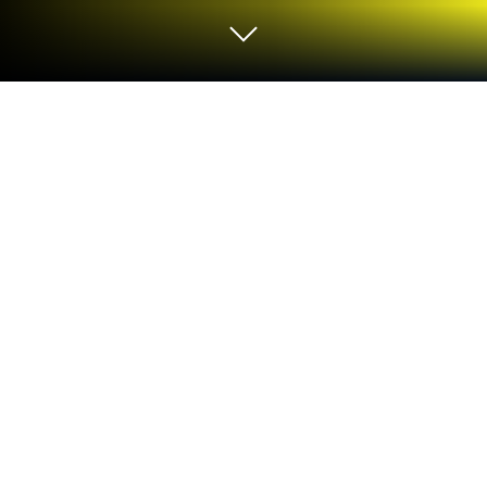
Играйте Kибер-Охотник на ПК или
Mac
«Kибер-Охотник
» — игра категории «Ролевые»,
разработанная студией MILLENNIUM
INTERACTIVE
. BlueStacks — лучшая платформа
(эмулятор) для игр Android на ПК или Mac.
Получите незабываемый игровой опыт вместе с
нами.
Добро пожалова в
Эру Проксимы Центавра и в
2680 год! Мировой порядок нарушен