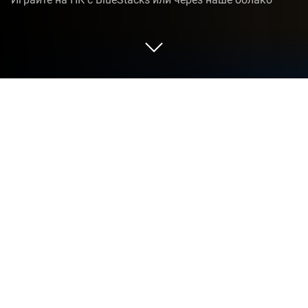
Играйте Dragon Storm Fantasy на ПК
или Mac
Dragon Storm Fantasy — игра категории
«Ролевые», разработанная студией GOAT Games.
BlueStacks — лучшая платформа запуска
приложений для Android на ПК или Mac.
Получите незабываемый игровой опыт вместе с
нами!