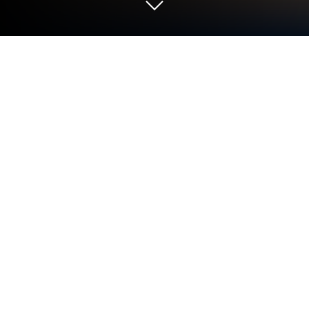
Играйте Гарри Поттер: Магия
проснулась на ПК или Mac
Гарри Поттер: Магия проснулась — игра
категории «Карточные», разработанная студией
Warner Bros. International Enterprises. BlueStacks
— лучшая платформа игр для Android на ПК или
Mac. Получите незабываемый игровой опыт
вместе с нами.
Гарри Поттер: Магия проснулась отправляет вам
официальное приглашение поступить в