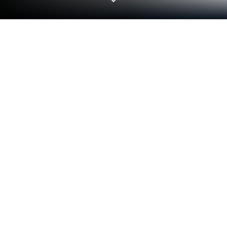
Играйте Pocket Rogues на ПК или
Mac
Перед вами — Pocket Rogues, отменный экшн-
рогалик с бесконечным набором рандомно
сгенерированных данженов! Выбирайте свой
класс и погружайтесь вглубь подземелья, этаж
за этажом! На вашем пути встанут могучие
боссы и десятки монстров — но грамотно
используя скиллы и уворачиваясь от атак
врагов, вы сможете выжить дольше! Pocket
Rogues на PC и Mac не жалеет новичков — вы
практически сразу окажетесь в пекле и будете