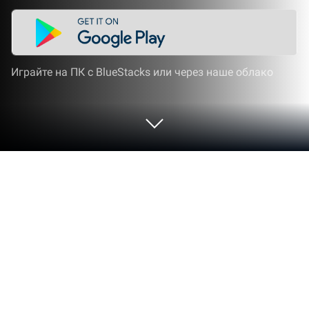
Играйте на ПК с BlueStacks или через наше облако
Играйте Soul Ark: Season2 Reunion
на ПК или Mac
Быть героем — сложная задача. Когда мир стоит
на грани катастрофы, а злые силы стремятся его
захватить, жизни миллионов мирных жителей