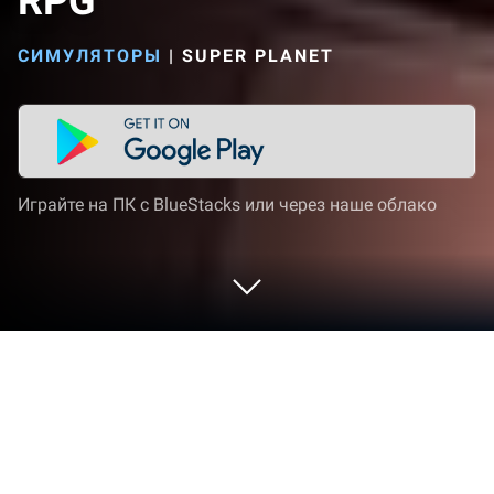
RPG
СИМУЛЯТОРЫ
|
SUPER PLANET
Играйте на ПК с BlueStacks или через наше облако
Играйте Lightning Princess: Idle RPG
на ПК или Mac