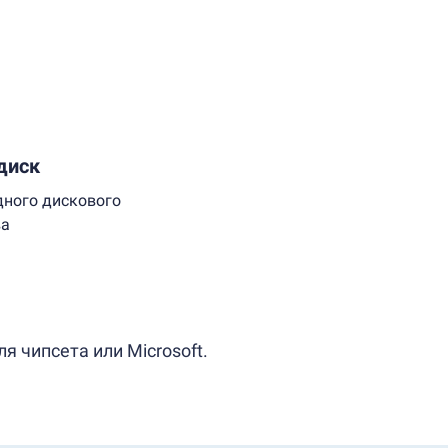
диск
дного дискового
ва
 чипсета или Microsoft.