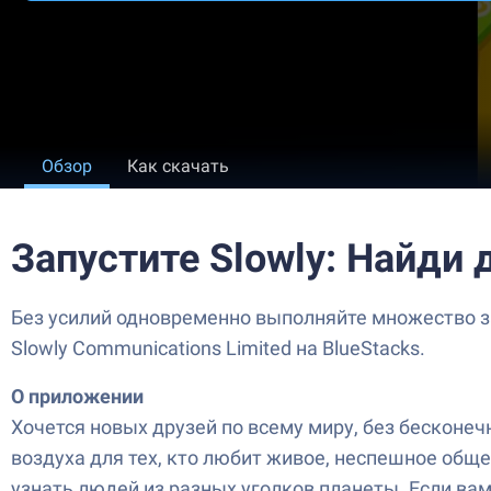
Обзор
Как скачать
Запустите Slowly: Найди 
Без усилий одновременно выполняйте множество за
Slowly Communications Limited на BlueStacks.
О приложении
Хочется новых друзей по всему миру, без бесконечн
воздуха для тех, кто любит живое, неспешное общ
узнать людей из разных уголков планеты. Если ва