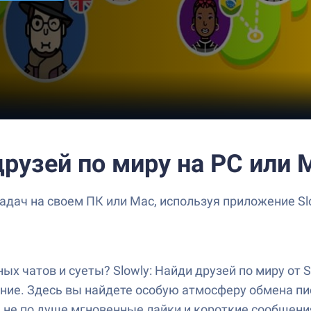
друзей по миру на PC или 
дач на своем ПК или Mac, используя приложение Sl
ых чатов и суеты? Slowly: Найди друзей по миру от S
ение. Здесь вы найдете особую атмосферу обмена п
м не по душе мгновенные лайки и короткие сообщения