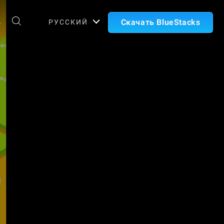
А
Скачать BlueStacks
РУССКИЙ