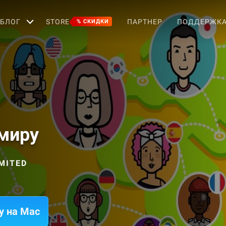
БЛОГ
STORE
ПАРТНЕР
ПОДДЕРЖК
% СКИДКИ
 миру
MITED
у на Mac