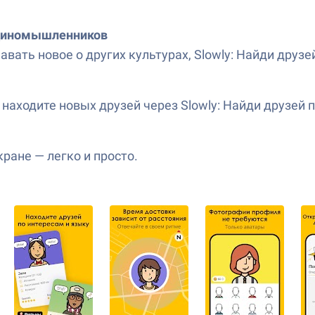
единомышленников
авать новое о других культурах, Slowly: Найди дру
аходите новых друзей через Slowly: Найди друзей п
ране — легко и просто.