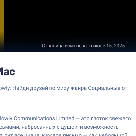
Страница изменена
:
в июле 15, 2025
Mac
owly: Найди друзей по миру жанра Социальные от
lowly Communications Limited — это глоток свежего
исьмами, набросанных с душой, и возможность
, тут все иначе: каждое письмо — как небольшой