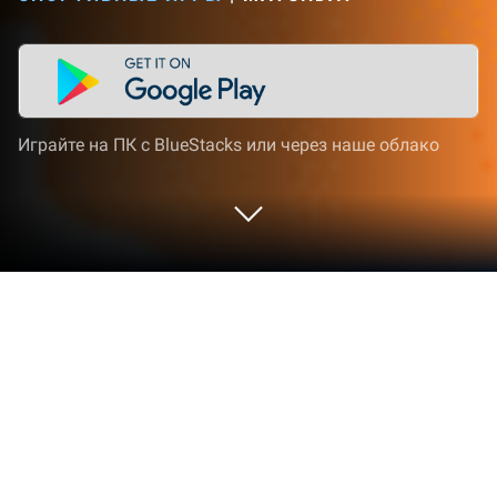
Играйте на ПК с BlueStacks или через наше облако
Играйте Matchday™: Футбольные
карты на ПК или Mac
Matchday™: Футбольные карты оживляет жанр
Спортивные игры и предлагает геймерам