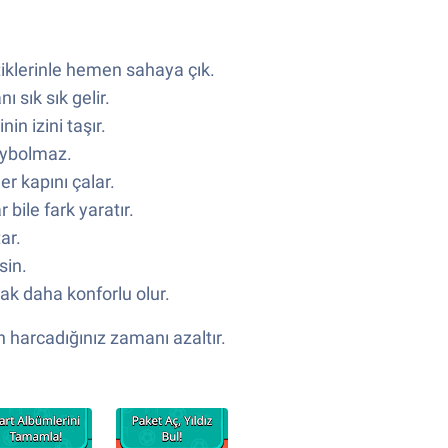
tiklerinle hemen sahaya çık.
 sık sık gelir.
in izini taşır.
kaybolmaz.
r kapını çalar.
 bile fark yaratır.
ar.
sin.
k daha konforlu olur.
 harcadığınız zamanı azaltır.