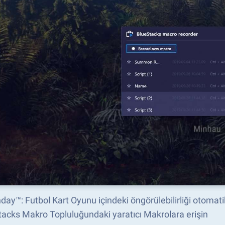
ay™: Futbol Kart Oyunu içindeki öngörülebilirliği otomatik
acks Makro Topluluğundaki yaratıcı Makrolara erişin