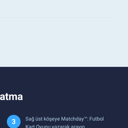
natma
Sağ üst köşeye Matchday™: Futbol
Kart Oyunu yazarak arayın.