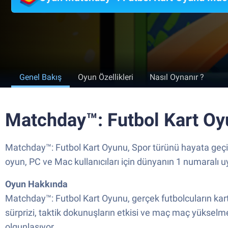
Genel Bakış
Oyun Özellikleri
Nasıl Oynanır ?
Matchday™: Futbol Kart Oy
Matchday™: Futbol Kart Oyunu, Spor türünü hayata geçir
oyun, PC ve Mac kullanıcıları için dünyanın 1 numaralı u
Oyun Hakkında
Matchday™: Futbol Kart Oyunu, gerçek futbolcuların kart
sürprizi, taktik dokunuşların etkisi ve maç maç yükselme
olgunlaşıyor.