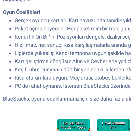
Oyun Özellikleri
Gerçek oyuncu kartları: Kart havuzunda tanıdık yıl
Paket açma heyecanı: Her paket mini bir maç günü gib
Kendi İlk On Bir’in: Pozisyonları dengele, dizilişi s
Hızlı maç, net sonuç: Kısa karşılaşmalarla anında ge
Liglerde yükseliş: Kendi tempona uygun şekilde bas
Kart geliştirme döngüsü: Altın ve Cevherlerle yıldızla
Keşif ruhu: Dünyanın dört bir yanındaki liglerden 
Kısa oturumlara uygun: Maç arası, otobüs beklerken 
PC’de rahat oynanış: İstersen BlueStacks üzerind
BlueStacks, oyuna odaklanmanız için size daha fazla ala