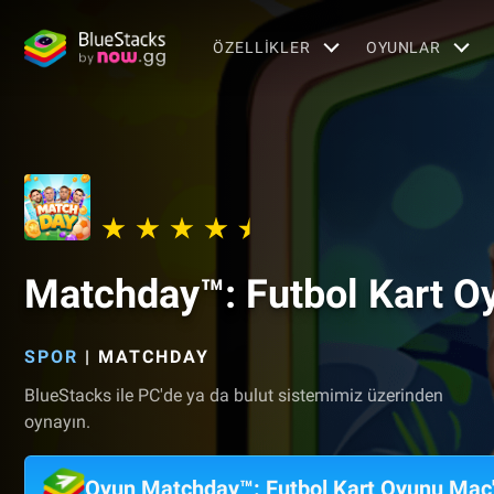
ÖZELLIKLER
OYUNLAR
Matchday™: Futbol Kart O
SPOR
|
MATCHDAY
BlueStacks ile PC'de ya da bulut sistemimiz üzerinden
oynayın.
Oyun Matchday™: Futbol Kart Oyunu Mac