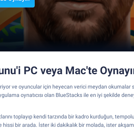
unu'i PC veya Mac'te Oynayı
iyor ve oyuncular için heyecan verici meydan okumalar s
ygulama oynatıcısı olan BlueStacks ile en iyi şekilde dene
larını toplayıp kendi tarzında bir kadro kurduğun, tempolu
 hissi bir arada. İster iki dakikalık bir molada, ister ak