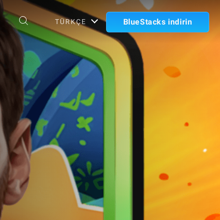
BlueStacks indirin
TÜRKÇE