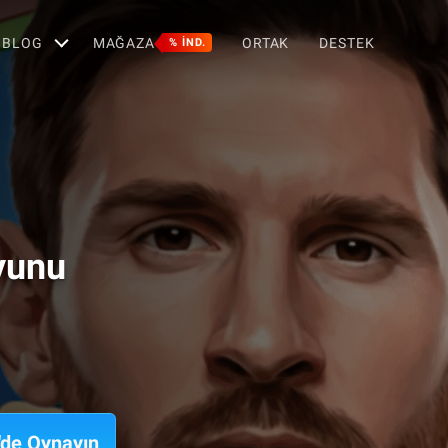
BLOG
MAĞAZA
ORTAK
DESTEK
% IND.
yunu
'de Oynayın